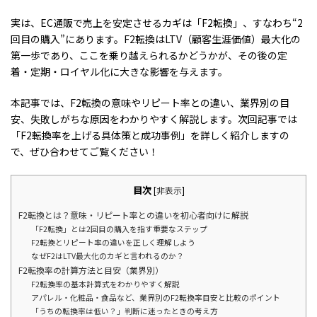
実は、EC通販で売上を安定させるカギは「F2転換」、すなわち“2
回目の購入”にあります。F2転換はLTV（顧客生涯価値）最大化の
第一歩であり、ここを乗り越えられるかどうかが、その後の定
着・定期・ロイヤル化に大きな影響を与えます。
本記事では、F2転換の意味やリピート率との違い、業界別の目
安、失敗しがちな原因をわかりやすく解説します。次回記事では
「F2転換率を上げる具体策と成功事例」を詳しく紹介しますの
で、ぜひ合わせてご覧ください！
目次
[
非表示
]
F2転換とは？意味・リピート率との違いを初心者向けに解説
「F2転換」とは2回目の購入を指す重要なステップ
F2転換とリピート率の違いを正しく理解しよう
なぜF2はLTV最大化のカギと言われるのか？
F2転換率の計算方法と目安（業界別）
F2転換率の基本計算式をわかりやすく解説
アパレル・化粧品・食品など、業界別のF2転換率目安と比較のポイント
「うちの転換率は低い？」判断に迷ったときの考え方