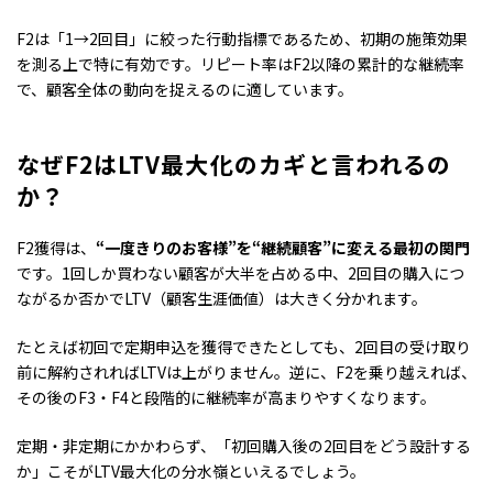
F2は「1→2回目」に絞った行動指標であるため、初期の施策効果
を測る上で特に有効です。リピート率はF2以降の累計的な継続率
で、顧客全体の動向を捉えるのに適しています。
なぜF2はLTV最大化のカギと言われるの
か？
F2獲得は、
“一度きりのお客様”を“継続顧客”に変える最初の関門
です。1回しか買わない顧客が大半を占める中、2回目の購入につ
ながるか否かでLTV（顧客生涯価値）は大きく分かれます。
たとえば初回で定期申込を獲得できたとしても、2回目の受け取り
前に解約されればLTVは上がりません。逆に、F2を乗り越えれば、
その後のF3・F4と段階的に継続率が高まりやすくなります。
定期・非定期にかかわらず、「初回購入後の2回目をどう設計する
か」こそがLTV最大化の分水嶺といえるでしょう。