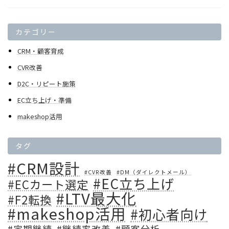
カテゴリー
CRM・顧客育成
CVR改善
D2C・リピート施策
EC立ち上げ・準備
makeshop活用
タグ
#CRM設計
#CVR改善
#DM（ダイレクトメール）
#EC立ち上げ
#ECカート選定
#LTV最大化
#F2転換
#makeshop活用
#初心者向け
#定期継続
#継続率改善
#顧客分析