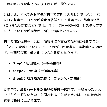
て最初から定期申込みを促す設計が一般的です。
とはいえ、すべてのお客様が初回で定期に入るわけではなく、F2
以降の接点づくりや関係強化は依然として重要です。都度購入型
EC（食品や雑貨など）では、特に「初回→F2→F3」とステップア
ップしていく関係構築がLTV向上の要となります。
初回の満足体験を土台に、情報接点を重ねて“記憶に残るブラン
ド”として定着していくこと。それが、都度購入・定期購入を問わ
ず、長期的な売上最大化につながる鍵となります。
Step1：初回購入（＝接点獲得）
Step2：F2転換（＝信頼構築）
Step3：F3以降の定着（＝ファン化・定期化）
この中で、
最もハードルが高いのがF1→F2
です。一度使ったうえ
で「もう一度使いたい」と思わせることができれば、その後の継
続率は格段に上がります。