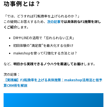
功事例とは？
「では、どうすればF2転換率を上げられるのか？」
この疑問にお答えするため、
次の記事
では具体的なF2施策を詳し
くご紹介
します。
DMやLINEの活用で「忘れられない工夫」
初回体験の“満足度”を最大化する仕掛け
makeshopを使ってF2強化する方法とは？
など、
明日から実践できるノウハウを厳選してお届け
します。
次の記事：
【実践編】F2転換率を上げる具体施策｜makeshop活用法と低予
算CRM術を解説