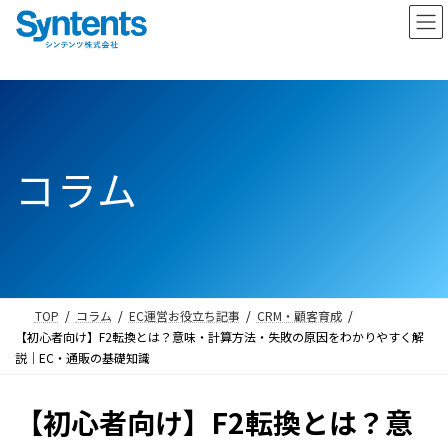
コ
ナ
ン
ビ
テ
ゲ
ン
ー
ツ
シ
へ
ョ
ス
ン
コラム
キ
に
ッ
移
プ
動
TOP
コラム
EC運営お役立ち記事
CRM・顧客育成
【初心者向け】F2転換とは？意味・計算方法・失敗の原因をわかりやすく解
説｜EC・通販の基礎知識
【初心者向け】F2転換とは？意