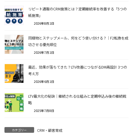
リピート通販のCRM施策とは？定期継続率を改善する「5つの
紙施策」
2026年8月1日
同梱物とステップメール、何をどう使い分ける？｜F2転換を成
功させる優先順位
2026年7月1日
最近、効果が落ちてきた？LTV改善につながるDM再設計 3つの
考え方
2026年6月1日
LTV最大化の秘訣｜継続される仕組みと定期申込み後の継続戦
略
2025年7月8日
カテゴリー
CRM・顧客育成