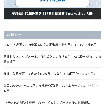
【実践編】F2転換率を上げる具体施策｜makeshop活用法と低予算CRM術を解説
2025年7月8日
最新記事
リピート通販のCRM施策とは？定期継続率を改善する「5つの紙施策」
同梱物とステップメール、何をどう使い分ける？｜F2転換を成功させる
優先順位
最近、効果が落ちてきた？LTV改善につながるDM再設計 3つの考え方
食品D2CのCVR向上に効いた改善施策5選｜EC売上を伸ばすLP・バナー
改善
LTV最大化の秘訣｜継続される仕組みと定期申込み後の継続戦略