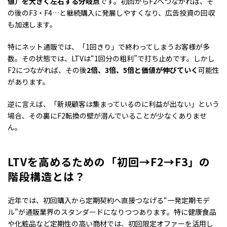
値）を大きく左右する分岐点
です。初回からF2へつながれば、そ
の後のF3・F4…と継続購入に発展しやすくなり、広告投資の回収
も加速します。
特にネット通販では、「1回きり」で終わってしまうお客様が多
数。その状態では、LTVは“1回分の粗利”で打ち止めです。しかし
F2につながれば、その後
2倍、3倍、5倍と価値が伸びていく
可能性
があります。
逆に言えば、「新規顧客は集まっているのに利益が出ない」という
場合、その裏にF2転換の壁が潜んでいることが少なくありませ
ん。
LTVを高めるための「初回→F2→F3」の
階段構造とは？
近年では、初回購入から定期契約へ直接つなげる“一発定期モデ
ル”が通販業界のスタンダードになりつつあります。特に健康食品
や化粧品など定期性の高い商材では、初回限定オファーを活用し