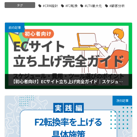
タグ
#CRM設計
#F2転換
#LTV最大化
#顧客分析
前の記事
【初心者向け】ECサイト立ち上げ完全ガイド｜スケジュール・費用・ツール選びのポイント
2025年7月8日
次の記事