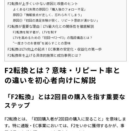
F2転換が上手くいかない原因と改善のヒント
よくあるF2失敗の原因①「購入後のフォロー不足」
原因②「情報接点が乏しく、忘れられてしまう」
原因③「初回の満足体験が弱く、リピート意欲が湧かない」
F2転換が重要な理由｜LTV最大化との関係性を徹底解説
F2転換を制す者が、LTVを制す
LTVを高めるための「初回→F2→F3」の階段構造とは？
“一度きりのお客様”を減らすことの意味
F2転換はLTV向上の起点！EC事業の安定化・収益化の第一歩
F2転換率を上げる具体的施策と成功事例とは？
F2転換とは？意味・リピート率と
の違いを初心者向けに解説
「F2転換」とは2回目の購入を指す重要な
ステップ
F2転換とは、「初回購入者が2回目の購入に至ること」を意味しま
す。特に通販・EC事業においては、F2をいかに獲得するかが、事