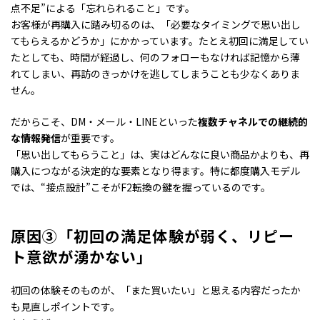
点不足”による「忘れられること」です。
お客様が再購入に踏み切るのは、「必要なタイミングで思い出し
てもらえるかどうか」にかかっています。たとえ初回に満足してい
たとしても、時間が経過し、何のフォローもなければ記憶から薄
れてしまい、再訪のきっかけを逃してしまうことも少なくありま
せん。
だからこそ、DM・メール・LINEといった
複数チャネルでの継続的
な情報発信
が重要です。
「思い出してもらうこと」は、実はどんなに良い商品かよりも、再
購入につながる決定的な要素となり得ます。特に都度購入モデル
では、“接点設計”こそがF2転換の鍵を握っているのです。
原因③「初回の満足体験が弱く
、
リピー
ト意欲が湧かない」
初回の体験そのものが、「また買いたい」と思える内容だったか
も見直しポイントです。