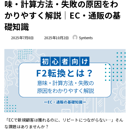
味・計算方法・失敗の原因をわ
かりやすく解説｜EC・通販の基
礎知識
最
2025年7月8日
2025年10月2日
Syntents
終
更
新
日
時
:
「ECで新規顧客は獲れるのに、リピートにつながらない…」そん
な課題はありませんか？