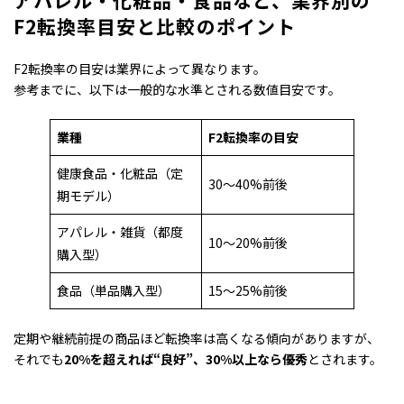
アパレル・化粧品・食品など
、
業界別の
F2転換率目安と比較のポイント
F2転換率の目安は業界によって異なります。
参考までに、以下は一般的な水準とされる数値目安です。
業種
F2転換率の目安
健康食品・化粧品（定
30〜40%前後
期モデル）
アパレル・雑貨（都度
10〜20%前後
購入型）
食品（単品購入型）
15〜25%前後
定期や継続前提の商品ほど転換率は高くなる傾向がありますが、
それでも
20%を超えれば“良好”、30%以上なら優秀
とされます。