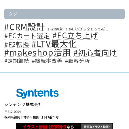
タグ
#CRM設計
#CVR改善
#DM（ダイレクトメール）
#EC立ち上げ
#ECカート選定
#LTV最大化
#F2転換
#makeshop活用
#初心者向け
#定期継続
#継続率改善
#顧客分析
シンテンツ株式会社
〒812-0004
福岡県福岡市博多区榎田1丁目3番23号