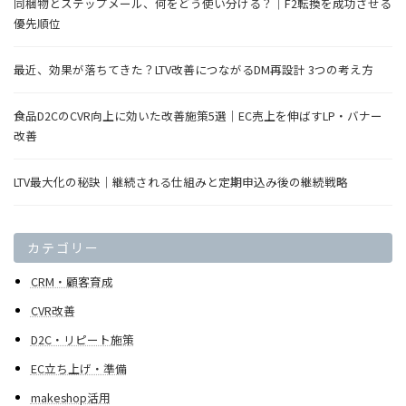
同梱物とステップメール、何をどう使い分ける？｜F2転換を成功させる
優先順位
最近、効果が落ちてきた？LTV改善につながるDM再設計 3つの考え方
食品D2CのCVR向上に効いた改善施策5選｜EC売上を伸ばすLP・バナー
改善
LTV最大化の秘訣｜継続される仕組みと定期申込み後の継続戦略
カテゴリー
CRM・顧客育成
CVR改善
D2C・リピート施策
EC立ち上げ・準備
makeshop活用