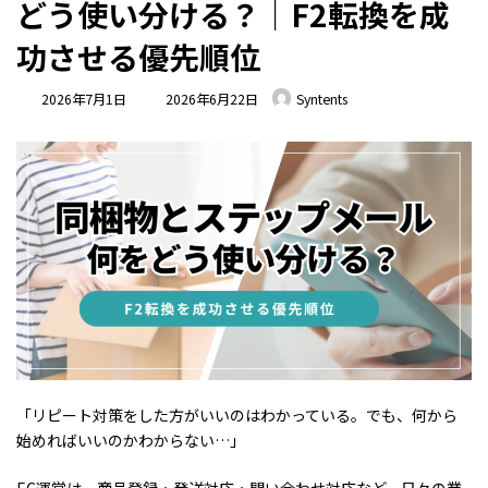
どう使い分ける？｜F2転換を成
功させる優先順位
最
2026年7月1日
2026年6月22日
Syntents
終
更
新
日
時
:
「リピート対策をした方がいいのはわかっている。でも、何から
始めればいいのかわからない…」