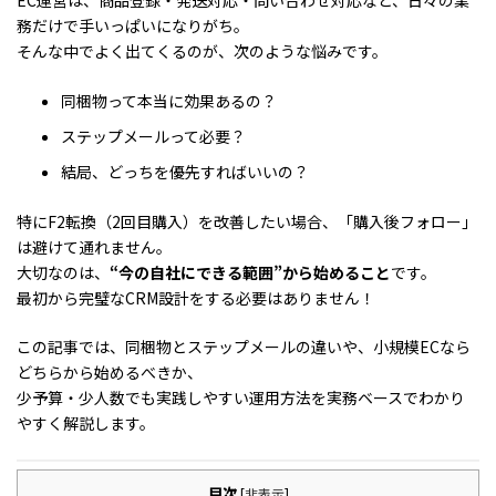
EC運営は、商品登録・発送対応・問い合わせ対応など、日々の業
務だけで手いっぱいになりがち。
そんな中でよく出てくるのが、次のような悩みです。
同梱物って本当に効果あるの？
ステップメールって必要？
結局、どっちを優先すればいいの？
特にF2転換（2回目購入）を改善したい場合、「購入後フォロー」
は避けて通れません。
大切なのは、
“今の自社にできる範囲”から始めること
です。
最初から完璧なCRM設計をする必要はありません！
この記事では、同梱物とステップメールの違いや、小規模ECなら
どちらから始めるべきか、
少予算・少人数でも実践しやすい運用方法を実務ベースでわかり
やすく解説します。
目次
[
非表示
]