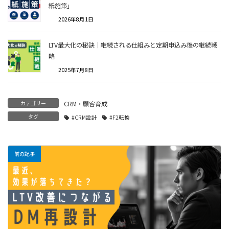
紙施策」
2026年8月1日
LTV最大化の秘訣｜継続される仕組みと定期申込み後の継続戦
略
2025年7月8日
カテゴリー
CRM・顧客育成
タグ
#CRM設計
#F2転換
前の記事