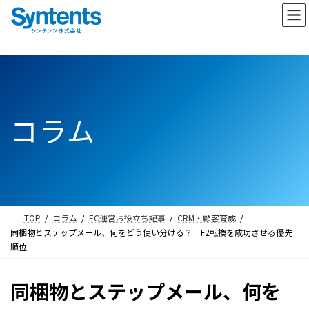
コ
ナ
ン
ビ
テ
ゲ
ン
ー
ツ
シ
へ
ョ
ス
ン
コラム
キ
に
ッ
移
プ
動
TOP
コラム
EC運営お役立ち記事
CRM・顧客育成
同梱物とステップメール、何をどう使い分ける？｜F2転換を成功させる優先
順位
同梱物とステップメール、何を