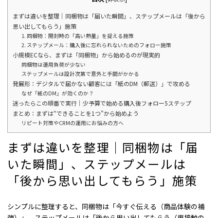
まずは違いを整理｜同梱物は「届いた瞬間」、ステップメールは「後から
思い出してもらう」施策
1. 同梱物：開封時の「高い熱量」を捉える施策
2. ステップメール：購入後に忘れられないためのフォロー施策
小規模ECなら、まずは「同梱物」から始めるのが現実的
同梱物は運用負荷が少ない
ステップメールは設計次第で意外と手間がかかる
発展形：デジタルで届かない顧客には「紙のDM（郵送）」で攻める
なぜ「紙のDM」が効くのか？
迷ったらこの順番で実行｜少予算で始める購入後フォロー5ステップ
まとめ：まずは“できることを1つ”から始めよう
リピート対策やCRMの運用にお悩みの方へ
まずは違いを整理｜同梱物は「届
いた瞬間」
、
ステップメールは
「後から思い出してもらう」施策
シンプルに整理すると、同梱物は「今すぐ伝える（商品体験の補
強）」、ステップメールは「後から思い出してもらう（再接触の