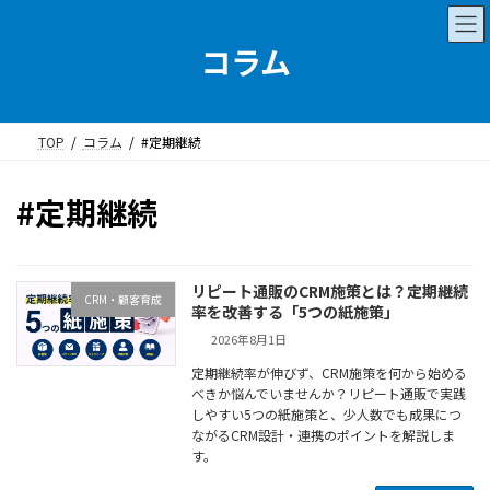
コ
ナ
ン
ビ
コラム
テ
ゲ
ン
ー
ツ
シ
TOP
コラム
#定期継続
へ
ョ
ス
ン
#定期継続
キ
に
ッ
移
プ
動
リピート通販のCRM施策とは？定期継続
CRM・顧客育成
率を改善する「5つの紙施策」
2026年8月1日
定期継続率が伸びず、CRM施策を何から始める
べきか悩んでいませんか？リピート通販で実践
しやすい5つの紙施策と、少人数でも成果につ
ながるCRM設計・連携のポイントを解説しま
す。