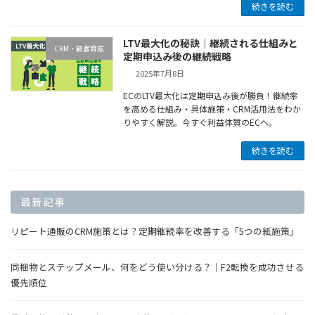
続きを読む
LTV最大化の秘訣｜継続される仕組みと
CRM・顧客育成
定期申込み後の継続戦略
2025年7月8日
ECのLTV最大化は定期申込み後が勝負！継続率
を高める仕組み・具体施策・CRM活用法をわか
りやすく解説。今すぐ利益体質のECへ。
続きを読む
最新記事
リピート通販のCRM施策とは？定期継続率を改善する「5つの紙施策」
同梱物とステップメール、何をどう使い分ける？｜F2転換を成功させる
優先順位