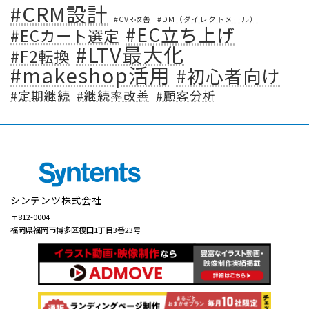
#CRM設計
#CVR改善
#DM（ダイレクトメール）
#EC立ち上げ
#ECカート選定
#LTV最大化
#F2転換
#makeshop活用
#初心者向け
#定期継続
#継続率改善
#顧客分析
シンテンツ株式会社
〒812-0004
福岡県福岡市博多区榎田1丁目3番23号