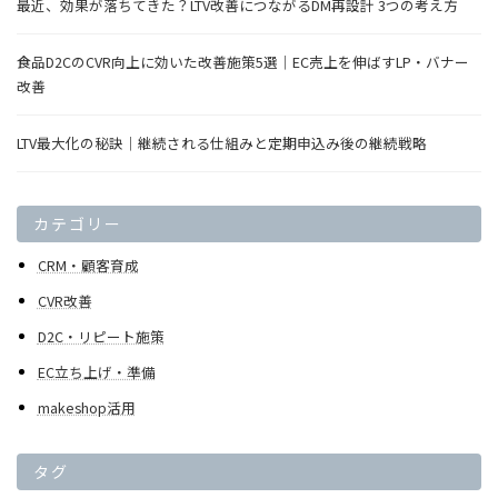
最近、効果が落ちてきた？LTV改善につながるDM再設計 3つの考え方
食品D2CのCVR向上に効いた改善施策5選｜EC売上を伸ばすLP・バナー
改善
LTV最大化の秘訣｜継続される仕組みと定期申込み後の継続戦略
カテゴリー
CRM・顧客育成
CVR改善
D2C・リピート施策
EC立ち上げ・準備
makeshop活用
タグ