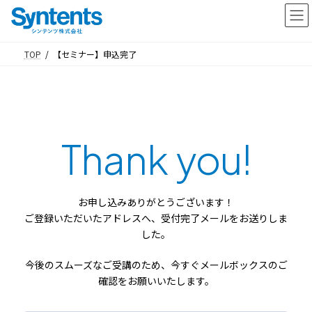
コ
ナ
ン
ビ
テ
ゲ
TOP
【セミナー】申込完了
ン
ー
ツ
シ
へ
ョ
ス
ン
キ
に
Thank
you
!
ッ
移
プ
動
お申し込みありがとうございます！
ご登録いただいたアドレスへ、受付完了メールをお送りしま
した。
今後のスムーズなご受講のため、今すぐメールボックスのご
確認をお願いいたします。